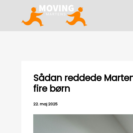
Gå
til
indholdet
Sådan reddede Marten
fire børn
22. maj 2025