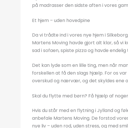
på madrasser den sidste aften i vores gaml
Et hjem – uden hovedpine
Da vi trådte ind i vores nye hjem i Silkeborg
Martens Moving havde gjort alt klar, så vi 
sad i sofaen, spiste pizza og havde endelig t
Det kan lyde som en lille ting, men når man
forskellen at få den slags hjælp. For os va
overskud og nærvær, og det skyldes ene o
Skal du flytte med børn? Få hjælp af nogen,
Hvis du står med en flytning i Jylland og fø
anbefale Martens Moving. De forstod vores
nye liv – uden rod, uden stress, og med smil f