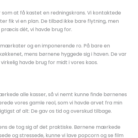
som at få kastet en redningskrans. Vi kontaktede
r fik vi en plan. De tilbød ikke bare flytning, men
præcis dét, vi havde brug for.
 mærkater og en imponerende ro. På bare en
køkkenet, mens børnene hyggede sig i haven. De var
virkelig havde brug for midt i vores kaos.
rkede alle kasser, så vi nemt kunne finde børnenes
terede vores gamle reol, som vi havde arvet fra min
igst af alt: De gav os tid og overskud tilbage.
ens de tog sig af det praktiske. Børnene mærkede
ssede og stressede, kunne vi lave popcorn og se film