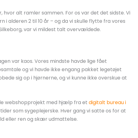
r, hvor alt ramler sammen. For os var det det sidste. Vi
 i alderen 2 til 10 år – og da vi skulle flytte fra vores
Silkeborg, var vi mildest talt overvældede.
en var kaos. Vores mindste havde lige fået
resamtale og vi havde ikke engang pakket legetøjet
ede sig op i hjørnerne, og vi kunne ikke overskue at
lille webshopprojekt med hjælp fra et
digitalt bureau i
tider som sygeplejerske. Hver gang vi satte os for at
ald eller ren og skær udmattelse.