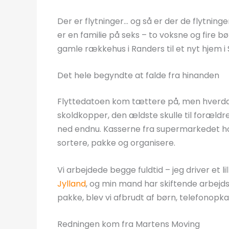
Der er flytninger… og så er der de flytninge
er en familie på seks – to voksne og fire børn
gamle rækkehus i Randers til et nyt hjem i 
Det hele begyndte at falde fra hinanden
Flyttedatoen kom tættere på, men hverdag
skoldkopper, den ældste skulle til foræld
ned endnu. Kasserne fra supermarkedet hob
sortere, pakke og organisere.
Vi arbejdede begge fuldtid – jeg driver et 
Jylland
, og min mand har skiftende arbejds
pakke, blev vi afbrudt af børn, telefonopk
Redningen kom fra Martens Moving